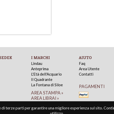
SEDEK
I MARCHI
AIUTO
Lindau
Faq
Anteprima
Area Utente
L'Età dell'Acquario
Contatti
Il Quadrante
La Fontana di Siloe
PAGAMENTI
AREA STAMPA »
AREA LIBRAI »
e di terze parti per garantire una migliore esperienza sul sito. Con
utilizzo