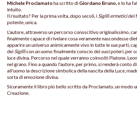
Michele Proclamato
ha scritto di
Giordano Bruno
, e lo ha 
intuito.
Il risultato? Per la prima volta, dopo secoli, i
Sigilli ermetici
del 
potente, unica.
L'autore, attraverso un percorso conoscitivo originalissimo, car
finalmente capace di rivelare cosa veramente nascondesse diet
apparire un universo animicamente vivo in tutte le sue parti, c
dei
Sigilli
con un uomo finalmente conscio dei suoi poteri, per o
luce divina. Percorso nel quale verranno coinvolti Platone, Leon
nel grano. Fino a quando l'autore, per primo, si renderà conto di
all'uomo la descrizione simbolica della nascita della Luce, madr
sorta di emozione divina.
Sicuramente il libro più bello scritto da Proclamato, un modo uni
Creazione.