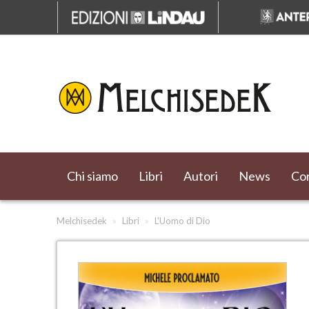
Chi siamo
Libri
Autori
News
Cor
Melchisedek
»
Libri
»
L'Uomo di Dio