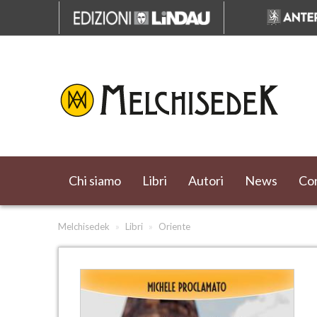
Chi siamo
Libri
Autori
News
Cor
Melchisedek
»
Libri
»
Oriente