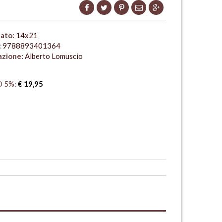
ato:
14x21
:
9788893401364
azione:
Alberto Lomuscio
 5%:
€ 19,95