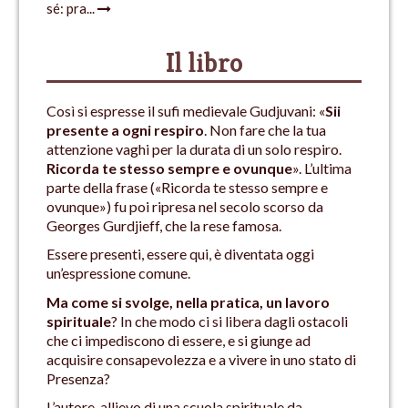
sé: pra...
Il libro
Così si espresse il sufi medievale Gudjuvani: «
Sii
presente a ogni respiro
. Non fare che la tua
attenzione vaghi per la durata di un solo respiro.
Ricorda te stesso sempre e ovunque
». L’ultima
parte della frase («Ricorda te stesso sempre e
ovunque») fu poi ripresa nel secolo scorso da
Georges Gurdjieff, che la rese famosa.
Essere presenti, essere qui, è diventata oggi
un’espressione comune.
Ma come si svolge, nella pratica, un lavoro
spirituale
? In che modo ci si libera dagli ostacoli
che ci impediscono di essere, e si giunge ad
acquisire consapevolezza e a vivere in uno stato di
Presenza?
L’autore, allievo di una scuola spirituale da