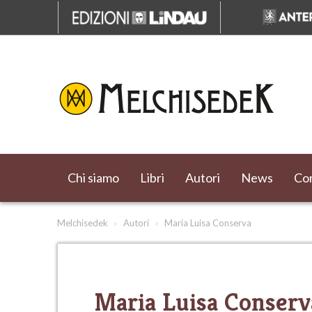
Chi siamo
Libri
Autori
News
Cor
Melchisedek
»
Autori
»
Maria Luisa Conserva
Maria Luisa Conserv