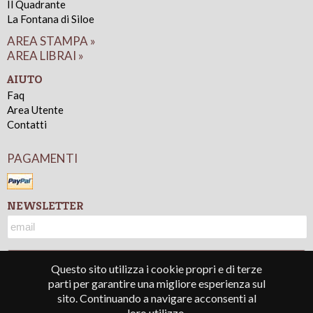
Il Quadrante
La Fontana di Siloe
AREA STAMPA »
AREA LIBRAI »
AIUTO
Faq
Area Utente
Contatti
PAGAMENTI
NEWSLETTER
Questo sito utilizza i cookie propri e di terze
parti per garantire una migliore esperienza sul
sito. Continuando a navigare acconsenti al
loro utilizzo
© 2016 - Lindau s.r.l. - P.IVA 05677330010