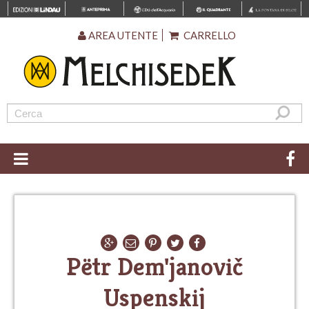
AREA UTENTE
CARRELLO
Pëtr Dem'janovič
Uspenskij