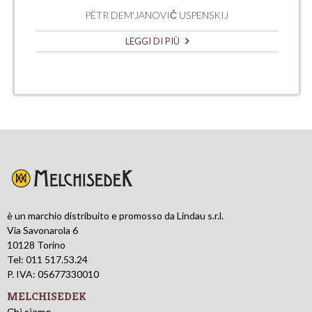
PËTR DEM'JANOVIČ USPENSKIJ
LEGGI DI PIÙ
è un marchio distribuito e promosso da Lindau s.r.l.
Via Savonarola 6
10128 Torino
Tel: 011 517.53.24
P. IVA: 05677330010
MELCHISEDEK