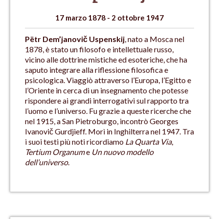
17 marzo 1878 - 2 ottobre 1947
Pëtr Dem’janovič Uspenskij
, nato a Mosca nel
1878, è stato un filosofo e intellettuale russo,
vicino alle dottrine mistiche ed esoteriche, che ha
saputo integrare alla riflessione filosofica e
psicologica. Viaggiò attraverso l’Europa, l’Egitto e
l’Oriente in cerca di un insegnamento che potesse
rispondere ai grandi interrogativi sul rapporto tra
l’uomo e l’universo. Fu grazie a queste ricerche che
nel 1915, a San Pietroburgo, incontrò Georges
Ivanovič Gurdjieff. Morì in Inghilterra nel 1947. Tra
i suoi testi più noti ricordiamo
La Quarta Via
,
Tertium Organum
e
Un nuovo modello
dell’universo
.