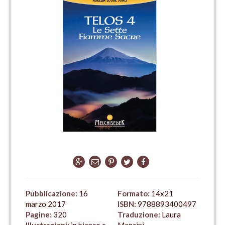
Pubblicazione:
16
Formato:
14x21
marzo 2017
ISBN:
9788893400497
Pagine:
320
Traduzione:
Laura
Illustrazioni:
in bianco e
Mancini