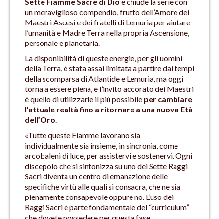
Sette Fiamme Sacre di Dio
e chiude la serie con
un meraviglioso compendio, frutto dell’Amore dei
Maestri Ascesi e dei fratelli di Lemuria per aiutare
l’umanità e Madre Terra nella propria Ascensione,
personale e planetaria.
La disponibilità di queste energie, per gli uomini
della Terra, è stata assai limitata a partire dai tempi
della scomparsa di Atlantide e Lemuria, ma oggi
torna a essere piena, e l’invito accorato dei Maestri
è quello di utilizzarle il più possibile
per cambiare
l’attuale realtà fino a ritornare a una nuova Età
dell’Oro
.
«Tutte queste Fiamme lavorano sia
individualmente sia insieme, in sincronia, come
arcobaleni di luce, per assistervi e sostenervi. Ogni
discepolo che si sintonizza su uno dei Sette Raggi
Sacri diventa un centro di emanazione delle
specifiche virtù alle quali si consacra, che ne sia
pienamente consapevole oppure no. L’uso dei
Raggi Sacri è parte fondamentale del “curriculum”
che dovete possedere per questa fase