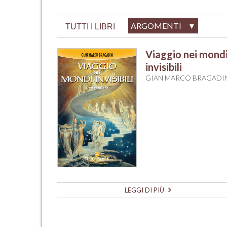
ARGOMENTI
▼
TUTTI I LIBRI
Viaggio nei mond
invisibili
GIAN MARCO BRAGADI
LEGGI DI PIÙ