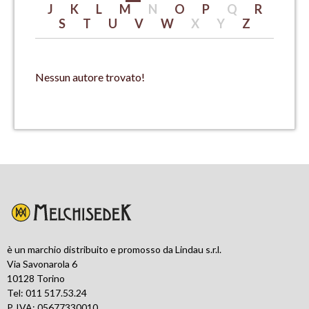
J
K
L
M
N
O
P
Q
R
S
T
U
V
W
X
Y
Z
Nessun autore trovato!
è un marchio distribuito e promosso da Lindau s.r.l.
Via Savonarola 6
10128 Torino
Tel: 011 517.53.24
P. IVA: 05677330010