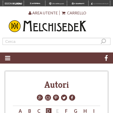
AREA UTENTE
CARRELLO
Autori
A
B
C
D
E
F
G
H
I