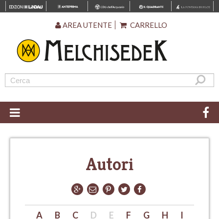
AREA UTENTE
CARRELLO
Autori
A
B
C
D
E
F
G
H
I