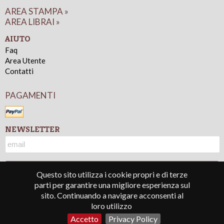
AREA STAMPA »
AREA LIBRAI »
AIUTO
Faq
Area Utente
Contatti
PAGAMENTI
NEWSLETTER
Questo sito utilizza i cookie propri e di terze
parti per garantire una migliore esperienza sul
sito. Continuando a navigare acconsenti al
© 2016 - Lindau s.r.l. - P.IVA 05677330010
loro utilizzo
Termini e condizioni
-
Privacy Policy
-
Credits
Accetto
Privacy Policy