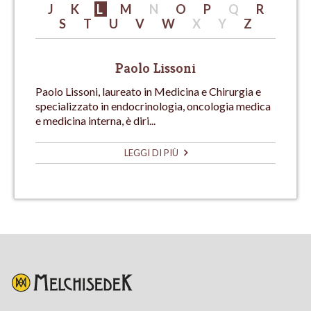
J
K
L
M
N
O
P
Q
R
S
T
U
V
W
X
Y
Z
Paolo Lissoni
Paolo Lissoni, laureato in Medicina e Chirurgia e
specializzato in endocrinologia, oncologia medica
e medicina interna, è diri...
LEGGI DI PIÙ